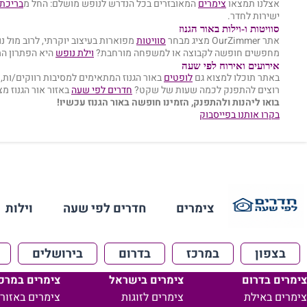
אצלנו תמצאו
צימרים
המאובזרים בכל הנדרש לנופש מושלם: החל מ
בריכת 
ישירות לחדר.
סוויטות ו-וילות באור הגנוז
אתר OurZimmer מציג מבחר
סוויטות
מפוארות בעיצוב יוקרתי, לרוב מול נוף
מחפשים חופשה לקבוצה או למשפחה מורחבת?
וילת נופש
היא הפתרון ה
אירועים ואירוח לפי שעה
באתר תוכלו למצוא גם
לופטים
באור הגנוז המתאימים למסיבות רווקים/ות, י
רוצים להתפנק לכמה שעות של שקט?
חדרים לפי שעה
באזור אור הגנוז מ
בואו ליהנות ולהתפנק, הזמינו חופשה באור הגנוז עכשיו!
בקרו אותנו בפייסבוק
צימרים
חדרים לפי שעה
וילות
בצפון
במרכז
בדרום
בירושלים
צימרים בדרום
צימרים בישראל
צימרים במרכ
צימרים באילת
צימרים לזוגות
צימרים באזור 