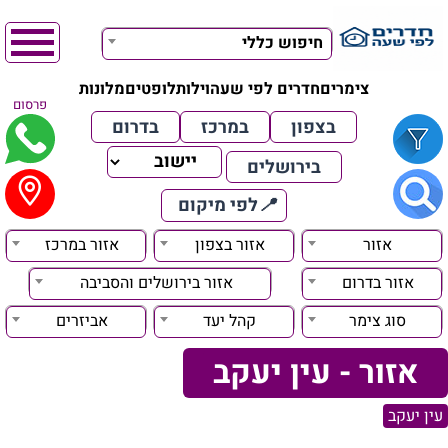
חיפוש כללי
צימרים
חדרים לפי שעה
וילות
לופטים
מלונות
פרסום
בצפון
במרכז
בדרום
בירושלים
📍
לפי מיקום
אזור
אזור בצפון
אזור במרכז
אזור בדרום
אזור בירושלים והסביבה
סוג צימר
קהל יעד
אביזרים
אזור - עין יעקב
עין יעקב