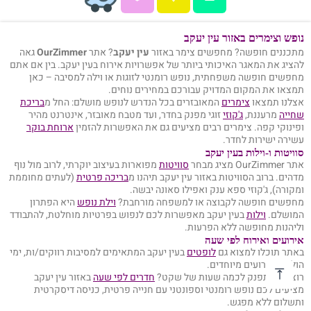
נופש וצימרים באזור עין יעקב
מתכננים חופשה? מחפשים צימר באזור
עין יעקב
? אתר
OurZimmer
גאה
להציג את המאגר האיכותי ביותר של אפשרויות אירוח בעין יעקב. בין אם אתם
מחפשים חופשה משפחתית, נופש רומנטי לזוגות או וילה למסיבה – כאן
תמצאו את המקום המדויק עבורכם במחירים נוחים.
אצלנו תמצאו
צימרים
המאובזרים בכל הנדרש לנופש מושלם: החל מ
בריכת
שחייה
מרעננת,
ג'קוזי
זוגי מפנק בחדר, ועד מטבח מאובזר, אינטרנט מהיר
ופינוקי קפה. צימרים רבים מציעים גם את האפשרות להזמין
ארוחת בוקר
עשירה ישירות לחדר.
סוויטות ו-וילות בעין יעקב
אתר OurZimmer מציג מבחר
סוויטות
מפוארות בעיצוב יוקרתי, לרוב מול נוף
מדהים. ברוב הסוויטות באזור עין יעקב תיהנו מ
בריכה פרטית
(לעתים מחוממת
ומקורה), ג'קוזי ספא ענק ואפילו סאונה יבשה.
מחפשים חופשה לקבוצה או למשפחה מורחבת?
וילת נופש
היא הפתרון
המושלם.
וילות
בעין יעקב מאפשרות לכם לנפוש בפרטיות מוחלטת, להתבודד
וליהנות מחופשה ללא הפרעות.
אירועים ואירוח לפי שעה
באתר תוכלו למצוא גם
לופטים
בעין יעקב המתאימים למסיבות רווקים/ות, ימי
הולדת ואירועים מיוחדים.
רוצים להתפנק לכמה שעות של שקט?
חדרים לפי שעה
באזור עין יעקב
מציעים לכם נופש רומנטי וספונטני עם חנייה פרטית, כניסה דיסקרטית
ותשלום ללא מפגש.