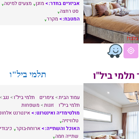
אביזרים בחדר:
מזגן
מצעים למיטה
סט רחצה
המטבח:
מקרר
בלבד!
תלמי ביל"ו
תלמי ביל"ו
עמוד הבית
צימרים
תלמי ביל"ו
נגב
תלמי ביל"ו
זוגות
משפחות
מולטימדיה ואינטרנט:
אינטרנט אלחוט
טלוויזיה
האוכל והשתייה:
ארוחת-בוקר
כיבודי
שתייה חמה