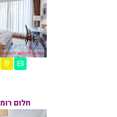
תמונות לדוגמא - להמחשה 
חלום רומ