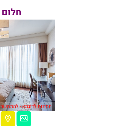
חלום 
תמונות לדוגמא - להמחשה 