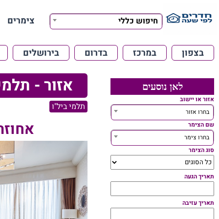
צימרים
חיפוש כללי
בצפון
במרכז
בדרום
בירושלים
אזור - תלמי 
לאן נוסעים
אזור או יישוב
תלמי ביל"ו
בחרו אזור
אחוזת
שם הצימר
בחרו צימר
סוג הצימר
תאריך הגעה
תאריך עזיבה