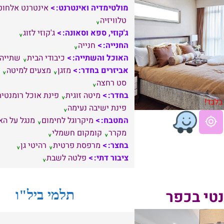
מולטימדיה ואינטרנט:
אינטרנט אלחוט
טלוויזיה
ג'קוזי, ספא וסאונה:
ג'קוזי לזוג
החנייה:
חנייה
האוכל והשתייה:
כיבודי הבית
שתייה
אביזרים בחדר:
מזגן
מצעים למיטה
סט רחצה
בחדר:
מיטה זוגית
פינת אוכל רומנטית
בלבד!
פינת ישיבה נעימה
המטבח:
מיקרוגל לחימום
מנגל על ה
מקרר
קומקום חשמלי
בחצר:
מרפסת פרטית
רהיטי גן
ציבור דתי:
פלטה לשבת
נטי בכפר
תלמי ביל"ו