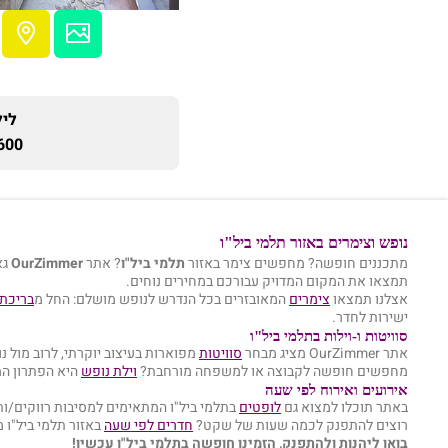
ליל
600 ₪
נופש וצימרים באזור תלמי ביל"ו
מתכננים חופשה? מחפשים צימר באזור
תלמי ביל"ו
? אתר
OurZimmer
גא
תמצאו את המקום המדויק עבורכם במחירים נוחים.
אצלנו תמצאו
צימרים
המאובזרים בכל הנדרש לנופש מושלם: החל מ
בריכת 
ישירות לחדר.
סוויטות ו-וילות בתלמי ביל"ו
אתר OurZimmer מציג מבחר
סוויטות
מפוארות בעיצוב יוקרתי, לרוב מול נו
מחפשים חופשה לקבוצה או למשפחה מורחבת?
וילת נופש
היא הפתרון ה
אירועים ואירוח לפי שעה
באתר תוכלו למצוא גם
לופטים
בתלמי ביל"ו המתאימים למסיבות רווקים/ות, 
רוצים להתפנק לכמה שעות של שקט?
חדרים לפי שעה
באזור תלמי ביל"ו 
בואו ליהנות ולהתפנק, הזמינו חופשה בתלמי ביל"ו עכשיו!