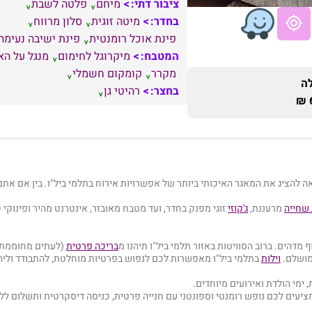
ציבור דתי:
מיחם
פלטה לשבת
בחדר:
מיטה זוגית
סלון מרווח
פינת אוכל רומנטית
פינת ישיבה נעימה
המטבח:
מיקרוגל לחימום
מנגל על ה
מקרר
קומקום חשמלי
ה
בחצר:
רהיטי גן
ה להציג את המאגר האיכותי ביותר של אפשרויות אירוח בתלמי ביל"ו. בין אם את
שחייה
מרעננת,
ג'קוזי
זוגי מפנק בחדר, ועד מטבח מאובזר, אינטרנט מהיר ופינוקי
ף מדהים. ברוב הסוויטות באזור תלמי ביל"ו תיהנו מ
בריכה פרטית
(לעתים מחוממת ומ
מושלם.
וילות
בתלמי ביל"ו מאפשרות לכם לנפוש בפרטיות מוחלטת, להתבודד ולי
ימי הולדת ואירועים מיוחדים.
מציעים לכם נופש רומנטי וספונטני עם חנייה פרטית, כניסה דיסקרטית ותשלום ל