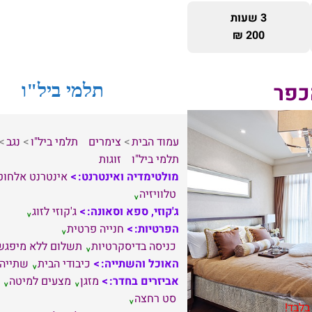
3 שעות
200 ₪
כפר
תלמי ביל"ו
עמוד הבית
צימרים
תלמי ביל"ו
נגב
תלמי ביל"ו
זוגות
מולטימדיה ואינטרנט:
אינטרנט אלחוט
טלוויזיה
ג'קוזי, ספא וסאונה:
ג'קוזי לזוג
הפרטיות:
חנייה פרטית
כניסה בדיסקרטיות
תשלום ללא מיפגש
האוכל והשתייה:
כיבודי הבית
שתייה
אביזרים בחדר:
מזגן
מצעים למיטה
סט רחצה
בלבד!