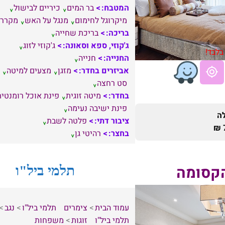
המטבח:
בר המים
כיריים לבישול
מיקרוגל לחימום
מנגל על האש
מקרר
בריכה:
בריכת שחייה
ג'קוזי, ספא וסאונה:
ג'קוזי לזוג
בלבד!
החנייה:
חנייה
אביזרים בחדר:
מזגן
מצעים למיטה
סט רחצה
בחדר:
מיטה זוגית
פינת אוכל רומנטית
פינת ישיבה נעימה
ה
ציבור דתי:
פלטה לשבת
בחצר:
רהיטי גן
הקסומה
תלמי ביל"ו
עמוד הבית
צימרים
תלמי ביל"ו
נגב
תלמי ביל"ו
זוגות
משפחות