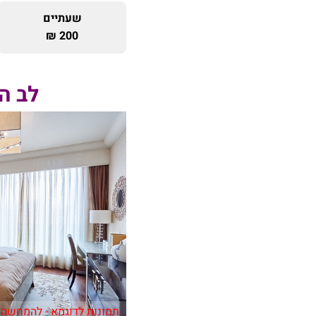
שעתיים
200 ₪
לב ה
תמונות לדוגמא - להמחשה 