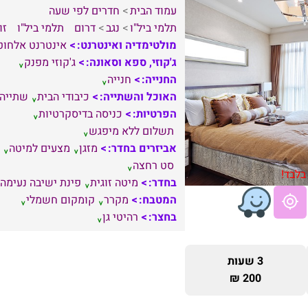
עמוד הבית
חדרים לפי שעה
תלמי ביל"ו
נגב
דרום
תלמי ביל"ו
זו
מולטימדיה ואינטרנט:
אינטרנט אלחוט
ג'קוזי, ספא וסאונה:
ג'קוזי מפנק
החנייה:
חנייה
האוכל והשתייה:
כיבודי הבית
שתייה
הפרטיות:
כניסה בדיסקרטיות
תשלום ללא מיפגש
אביזרים בחדר:
מזגן
מצעים למיטה
סט רחצה
בלבד!
בחדר:
מיטה זוגית
פינת ישיבה נעימה
המטבח:
מקרר
קומקום חשמלי
בחצר:
רהיטי גן
3 שעות
200 ₪