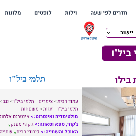
חדרים לפי שעה
וילות
לופטים
מלונות
ביל"ו
 בילו
תלמי ביל"ו
עמוד הבית
צימרים
תלמי ביל"ו
נגב
תלמי ביל"ו
זוגות
משפחות
מולטימדיה ואינטרנט:
אינטרנט אלחוט
ג'קוזי, ספא וסאונה:
ג'קוזי מפנק
האוכל והשתייה:
כיבודי הבית
שתייה